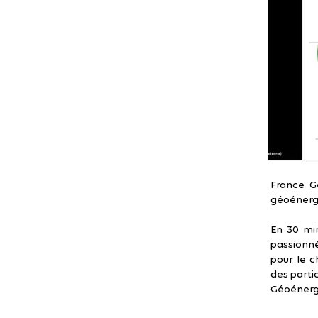
France Gé
géoénerg
En 30 min
passionné
pour le c
des parti
Géoénergie