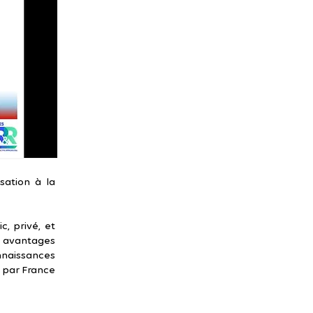
sation à la
c, privé, et
s avantages
nnaissances
s par France