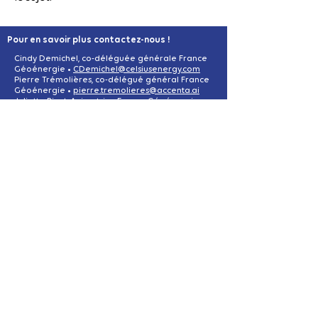
Pour en savoir plus contactez-nous !
Cindy Demichel, co-déléguée générale France
Géoénergie •
CDemichel@celsiusenergy.com
Pierre Trémolières, co-délégué général France
Géoénergie •
pierre.tremolieres@accenta.ai
Juliette Bizot, Animatrice France Géoénergie
juliette.bizot@compublics.com
Virginie Schmidlé, Déléguée générale AFPG •
virginie.schmidle@afpg.asso.fr
MENTIONS LÉGALES