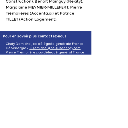
Construction), Benoît Mainguy (Nexity),
Marjolaine MEYNIER-MILLEFERT, Pierre
Trémolières (Accenta.ai) et Patrice
TILLET (Action Logement).
Pour en savoir plus contactez-nous !
Cindy Demichel, co-déléguée générale France
Géoénergie •
CDemichel@celsiusenergy.com
Pierre Trémolières, co-délégué général France
Géoénergie •
pierre.tremolieres@accenta.ai
Juliette Bizot, Animatrice France Géoénergie
juliette.bizot@compublics.com
Virginie Schmidlé, Déléguée générale AFPG •
virginie.schmidle@afpg.asso.fr
MENTIONS LÉGALES