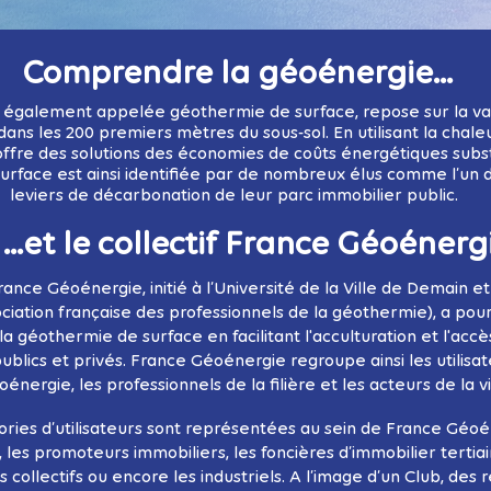
Comprendre la géoénergie...
 également appelée géothermie de surface, repose sur la val
dans les 200 premiers mètres du sous-sol. En utilisant la chaleu
ffre des solutions des économies de coûts énergétiques subst
rface est ainsi identifiée par de nombreux élus comme l’un 
leviers de décarbonation de leur parc immobilier public.
...et le collectif France Géoénerg
France Géoénergie, initié à l’Université de la Ville de Demain 
ciation française des professionnels de la géothermie), a pou
a géothermie de surface en facilitant l'acculturation et l'acc
ublics et privés. France Géoénergie regroupe ainsi les utilisat
énergie, les professionnels de la filière et les acteurs de la vi
ories d’utilisateurs sont représentées au sein de France Géoéne
s, les promoteurs immobiliers, les foncières d’immobilier tertiai
collectifs ou encore les industriels. A l’image d’un Club, des 