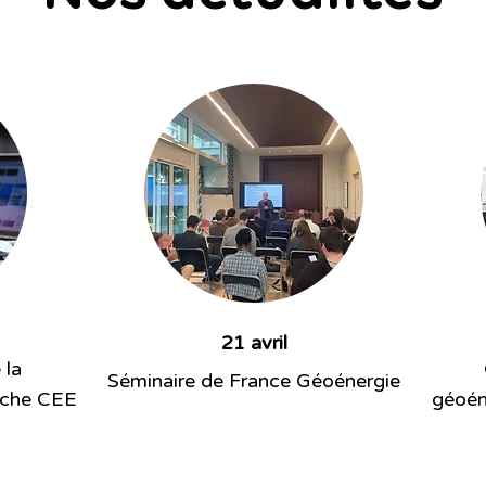
21 avril
 la
Séminaire de France Géoénergie
fiche CEE
géoén