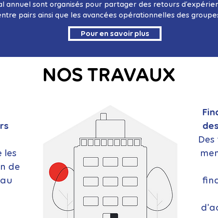
al annuel sont organisés pour partager des retours d’expéri
ntre pairs ainsi que les avancées opérationnelles des groupes
Pour en savoir plus
NOS TRAVAUX
Fin
rs
des
Des 
 les
mem
in de
 au
fin
.
d'a