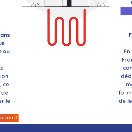
in
dans
F
us
e ou
En
Fra
ls
con
ion
dédi
, ce
me
n de
forma
er le
de l
le neuf