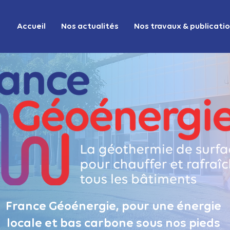
Accueil
Nos actualités
Nos travaux & publicati
France Géoénergie, pour une énergie
locale et bas carbone sous nos pieds