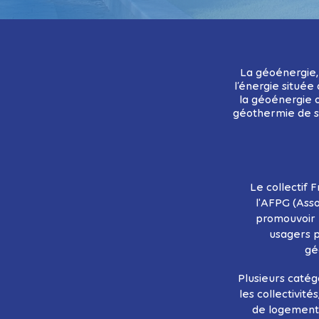
La géoénergie,
l’énergie située 
la géoénergie o
géothermie de su
Le collectif 
l'AFPG (Asso
promouvoir l
usagers p
géo
Plusieurs catég
les collectivité
de logements 