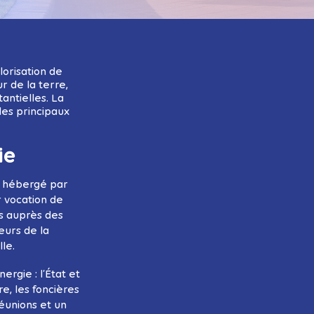
orisation de
r de la terre,
antielles. La
des principaux
ie
et hébergé par
r vocation de
ès auprès des
eurs de la
lle.
rgie : l’État et
re, les foncières
réunions et un